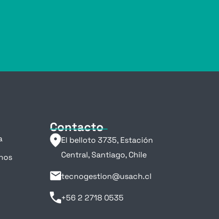
Contacto
a
El belloto 3735, Estación
Central, Santiago, Chile
nos
tecnogestion@usach.cl
+56 2 2718 0535