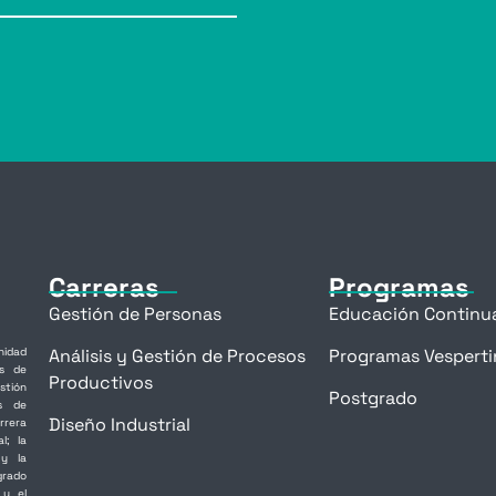
Carreras
Programas
Gestión de Personas
Educación Continu
idad
Análisis y Gestión de Procesos
Programas Vesperti
as de
Productivos
stión
Postgrado
as de
Diseño Industrial
rrera
l; la
 y la
grado
 y el