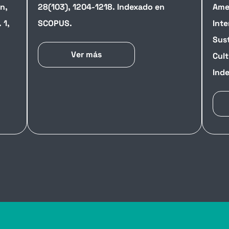
n,
28(103), 1204-1218. Indexado en
Amer
 1,
SCOPUS.
Inte
Sust
Ver más
Cult
Ind