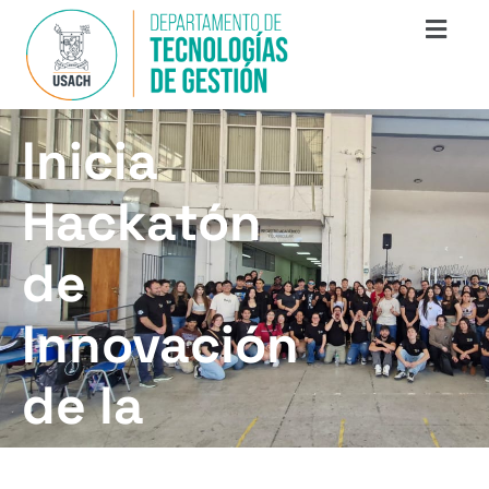
Inicia
Hackatón
de
Innovación
de la
Academia