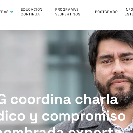
EDUCACIÓN
PROGRAMAS
INF
ERAS
POSTGRADO
CONTINUA
VESPERTINOS
EST
 coordina charla
údico y compromiso
enombrada experta