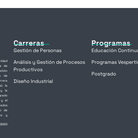
Carreras
Programas
Gestión de Personas
Educación Continu
idad
Análisis y Gestión de Procesos
Programas Vesperti
as de
Productivos
stión
Postgrado
as de
Diseño Industrial
rrera
l; la
 y la
grado
 y el
ados
do de
les y