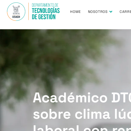
HOME
NOSOTROS
CARR
Académico DTG
sobre clima l
laboral con r